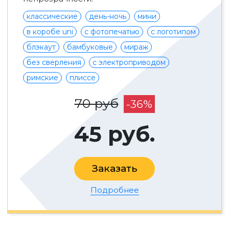
классические
день-ночь
мини
в коробе uni
с фотопечатью
с логотипом
блэкаут
бамбуковые
мираж
без сверления
с электроприводом
римские
плиссе
70 руб
-36%
45 руб.
Заказать
Подробнее