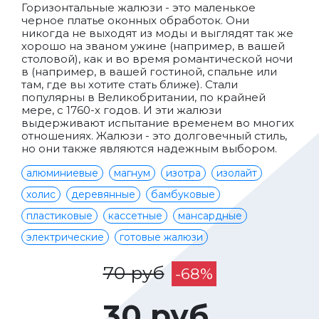
Горизонтальные жалюзи - это маленькое
черное платье оконных обработок. Они
никогда не выходят из моды и выглядят так же
хорошо на званом ужине (например, в вашей
столовой), как и во время романтической ночи
в (например, в вашей гостиной, спальне или
там, где вы хотите стать ближе). Стали
популярны в Великобритании, по крайней
мере, с 1760-х годов. И эти жалюзи
выдерживают испытание временем во многих
отношениях. Жалюзи - это долговечный стиль,
но они также являются надежным выбором.
алюминиевые
магнум
изотра
изолайт
холис
деревянные
бамбуковые
пластиковые
кассетные
мансардные
электрические
готовые жалюзи
70 руб
-68%
30 руб.