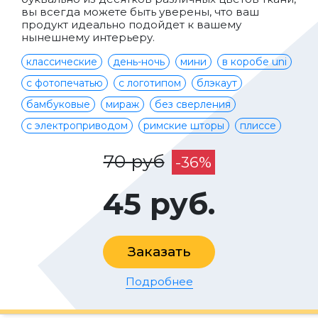
вы всегда можете быть уверены, что ваш
продукт идеально подойдет к вашему
нынешнему интерьеру.
классические
день-ночь
мини
в коробе uni
с фотопечатью
с логотипом
блэкаут
бамбуковые
мираж
без сверления
с электроприводом
римские шторы
плиссе
70 руб
-36%
45 руб.
Заказать
Подробнее