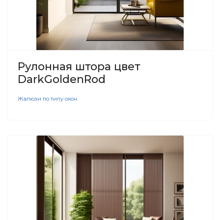
Рулонная штора цвет
DarkGoldenRod
Жалюзи по типу окон