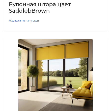
Рулонная штора цвет
SaddlebBrown
Жалюзи по типу окон