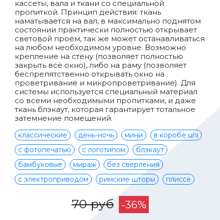
кассеты, вала и ткани со специальной
пропиткой. Принцип действия: ткань
наматывается на вал, в максимально поднятом
состоянии практически полностью открывает
световой проём, так же может останавливаться
на любом необходимом уровне. Возможно
крепление на стену (позволяет полностью
закрыть всё окно), либо на раму (позволяет
беспрепятственно открывать окно на
проветривание и микропроветривание). Для
системы используется специальный материал
со всеми необходимыми пропитками, и даже
ткань блэкаут, которая гарантирует тотальное
затемнение помещений.
классические
день-ночь
мини
в коробе uni
с фотопечатью
с логотипом
блэкаут
бамбуковые
мираж
без сверления
с электроприводом
римские шторы
плиссе
70 руб
-36%