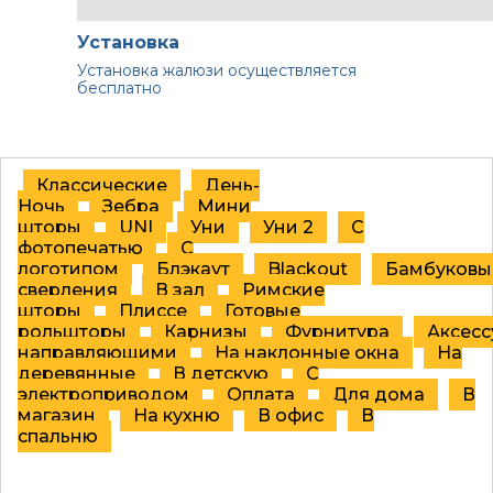
Установка
Установка жалюзи осуществляется
бесплатно
Классические
День-
Ночь
Зебра
Мини
шторы
UNI
Уни
Уни 2
С
фотопечатью
C
логотипом
Блэкаут
Blackout
Бамбуковы
сверления
В зал
Римские
шторы
Плиссе
Готовые
рольшторы
Карнизы
Фурнитура
Аксес
направляющими
На наклонные окна
На
деревянные
В детскую
С
электроприводом
Оплата
Для дома
В
магазин
На кухню
В офис
В
спальню