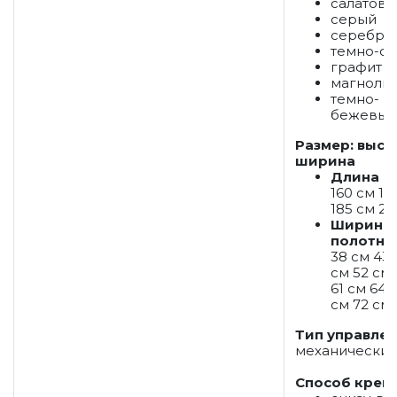
салатов
серый
серебро
темно-с
графит
магноли
темно-
бежевый
Размер: высо
ширина
Длина
160 см 17
185 см 21
Ширина
полотна
38 см 43 
см 52 см
61 см 64 
см 72 см
Тип управле
механически
Способ креп