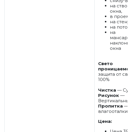
снизу-вв
на створ
окна,
в проем,
на стену,
на потоло
на
мансард
наклонн
окна
Свето
проницаемос
защита от све
100%
Чистка
— Сух
Рисунок
—
Вертикальны
Пропитка
— П
влагооталки
Цена:
Цена 39 