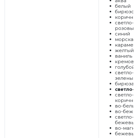
аква
белый
бирюзов
коричне
светло-
розовый
синий
морская 
карамел
желтый
ваниль
кремовы
голубой
светло-
зеленый
бирюза
светло-
светло-
коричне
во-белы
во-беже
светло-
бежевый
во-магно
бежевый