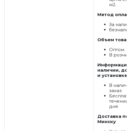
м2.
Метод оплат
За налич
безнали
Объем товар
Оптом
В розниц
Информация
наличии, дос
и установке:
В наличи
заказ
Бесплатн
течении 
дня
Доставка по
Минску