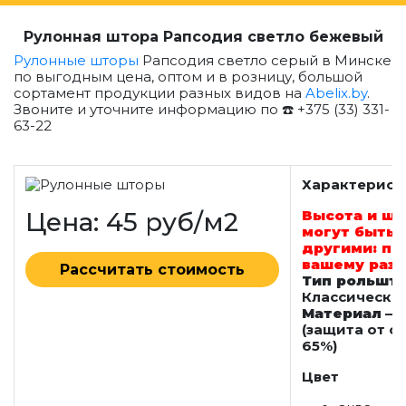
Рулонная штора Рапсодия светло бежевый
Рулонные шторы
Рапсодия светло серый в Минске
по выгодным цена, оптом и в розницу, большой
сортамент продукции разных видов на
Abelix.by
.
Звоните и уточните информацию по ☎️ +375 (33) 331-
63-22
Характерист
Цена: 45 руб/м2
Высота и ш
могут быть
другими: по
вашему раз
Рассчитать стоимость
Тип рольшт
Классически
Материал
— 
(защита от с
65%)
Цвет