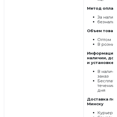
Метод оплат
За налич
безнали
Объем товар
Оптом
В розниц
Информация
наличии, дос
и установке:
В наличи
заказ
Бесплатн
течении 
дня
Доставка по
Минску
Курьеро