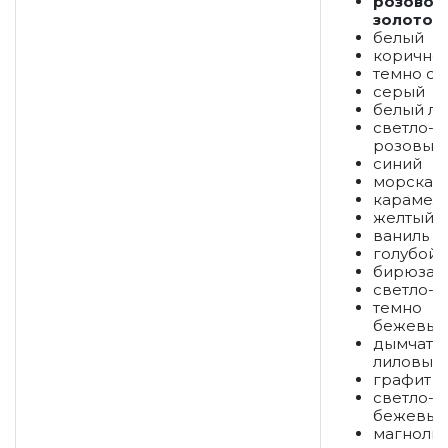
розовое
золото
белый
коричне
темно с
серый
белый лё
светло-
розовый
синий
морская 
карамел
желтый
ваниль
голубой
бирюза
светло-
темно
бежевый
дымчато
лиловый
графит
светло-
бежевый
магноли