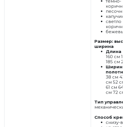
темно-
коричне
песочны
капучино
светло
коричне
бежевый
Размер: высо
ширина
Длина
160 см 17
185 см 21
Ширина
полотна
38 см 43 
см 52 см
61 см 64 
см 72 см
Тип управле
механически
Способ креп
снизу-вв