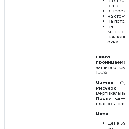
на створ
окна,
в проем,
на стену,
на потоло
на
мансард
наклонн
окна
Свето
проницаемос
защита от све
100%
Чистка
— Сух
Рисунок
—
Вертикальны
Пропитка
— П
влагооталки
Цена:
Цена 39 
м2.