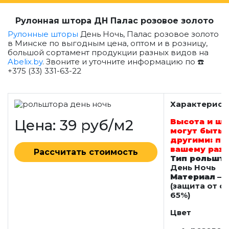
Рулонная штора ДН Палас розовое золото
Рулонные шторы
День Ночь, Палас розовое золото
в Минске по выгодным цена, оптом и в розницу,
большой сортамент продукции разных видов на
Abelix.by
. Звоните и уточните информацию по ☎️
+375 (33) 331-63-22
Характерист
Цена: 39 руб/м2
Высота и ш
могут быть
другими: по
вашему раз
Рассчитать стоимость
Тип рольшт
День Ночь
Материал
— 
(защита от с
65%)
Цвет