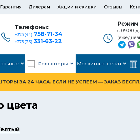
Гарантия
Дилерам
Акции и скидки
Отзывы
Кон
Режим 
Телефоны:
с 09:00 д
758-71-34
+375 (44)
(ежеднев
331-63-22
+375 (33)
кальные
Рольшторы
Москитные сетки
ОРЫ ЗА 24 ЧАСА. ЕСЛИ НЕ УСПЕЕМ — ЗАКАЗ БЕСП
о цвета
елтый