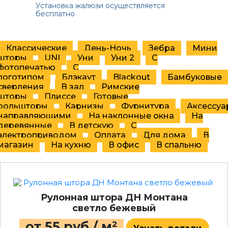
Установка жалюзи осуществляется
бесплатно
Классические
День-Ночь
Зебра
Мини
шторы
UNI
Уни
Уни 2
С
фотопечатью
C
логотипом
Блэкаут
Blackout
Бамбуковые
сверления
В зал
Римские
шторы
Плиссе
Готовые
рольшторы
Карнизы
Фурнитура
Аксессуа
направляющими
На наклонные окна
На
деревянные
В детскую
С
электроприводом
Оплата
Для дома
В
магазин
На кухню
В офис
В спальню
Рулонная штора ДН Монтана
светло бежевый
от 55 руб / м²