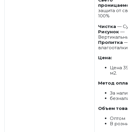
проницаемос
защита от све
100%
Чистка
— Сух
Рисунок
—
Вертикальны
Пропитка
— П
влагооталки
Цена:
Цена 39 
м2.
Метод оплат
За налич
безнали
Объем товар
Оптом
В розниц