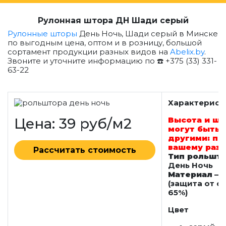
Рулонная штора ДН Шади серый
Рулонные шторы
День Ночь, Шади серый в Минске
по выгодным цена, оптом и в розницу, большой
сортамент продукции разных видов на
Abelix.by
.
Звоните и уточните информацию по ☎️ +375 (33) 331-
63-22
Характерист
Цена: 39 руб/м2
Высота и ш
могут быть
другими: по
вашему раз
Рассчитать стоимость
Тип рольшт
День Ночь
Материал
— 
(защита от с
65%)
Цвет