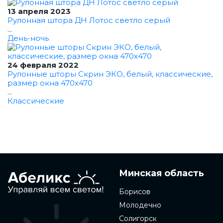
13 апреля 2023
Рулонная штора ДН Лотос светло серый
...
День-ночь
24 февраля 2022
Рулонные шторы Скрин ЭКО, белый, классические,
размер окна 470x470
...
Классические
Минская область
Борисов
Молодечно
Солигорск