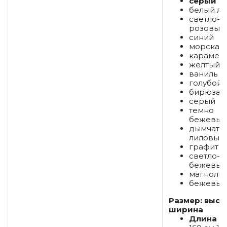
серый
белый лё
светло-
розовый
синий
морская 
карамел
желтый
ваниль
голубой
бирюза
серый
темно
бежевый
дымчато
лиловый
графит
светло-
бежевый
магноли
бежевый
Размер: высо
ширина
Длина