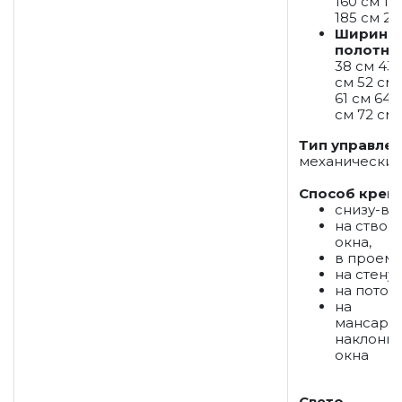
160 см 17
185 см 21
Ширина
полотна
38 см 43 
см 52 см
61 см 64 
см 72 см
Тип управле
механически
Способ креп
снизу-вв
на створ
окна,
в проем,
на стену,
на потоло
на
мансард
наклонн
окна
Свето