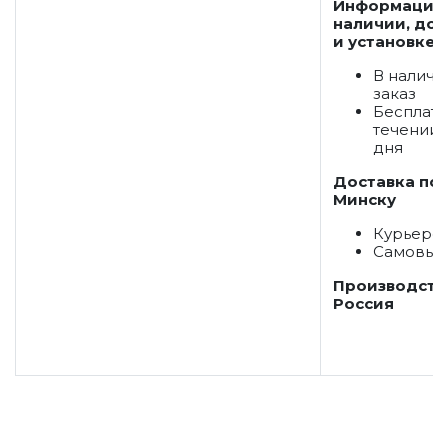
Информация
наличии, дос
и установке:
В наличи
заказ
Бесплатн
течении 
дня
Доставка по
Минску
Курьеро
Самовыв
Производств
Россия