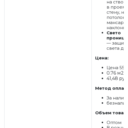
на створк
в проем,
стену, на
потолок, 
мансард
наклонны
Свето
проница
— защита
света до
Цена:
Цена 55 р
0.76 м2
41,48 руб
Метод оплат
За налич
безнали
Объем товар
Оптом
В розниц