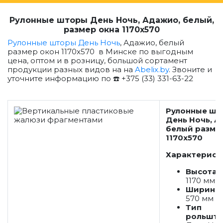
Рулонные шторы День Ночь, Адажио, белый,
размер окна 1170x570
Рулонные шторы День Ночь
, Адажио, белый
размер окон 1170x570 в Минске по выгодным
цена, оптом и в розницу, большой сортамент
продукции разных видов на на
Abelix.by
. Звоните и
уточните информацию по ☎️ +375 (33) 331-63-22
Рулонные шт
День Ночь, А
белый разме
1170x570
Характерист
Высота 
1170 мм
Ширина 
570
мм
Тип
рольшт