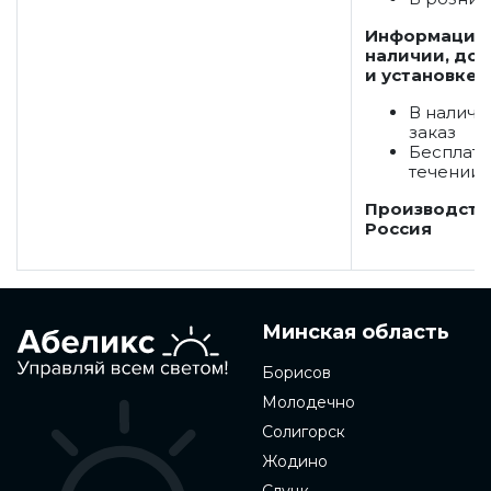
Информация
наличии, дос
и установке:
В наличи
заказ
Бесплатн
течении 
Производств
Россия
Минская область
Борисов
Молодечно
Солигорск
Жодино