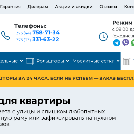
Гарантия
Дилерам
Акции и скидки
Отзывы
Кон
Режим 
Телефоны:
с 09:00 д
758-71-34
+375 (44)
(ежеднев
331-63-22
+375 (33)
кальные
Рольшторы
Москитные сетки
ОРЫ ЗА 24 ЧАСА. ЕСЛИ НЕ УСПЕЕМ — ЗАКАЗ БЕСП
для квартиры
света с улицы и слишком любопытных
нную раму или зафиксировать на нужном
зов.