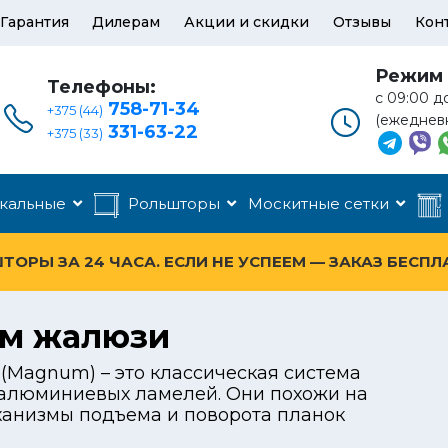
Гарантия
Дилерам
Акции и скидки
Отзывы
Кон
Режим 
Телефоны:
с 09:00 д
758-71-34
+375 (44)
(ежеднев
331-63-22
+375 (33)
кальные
Рольшторы
Москитные сетки
ОРЫ ЗА 24 ЧАСА. ЕСЛИ НЕ УСПЕЕМ — ЗАКАЗ БЕСПЛ
ум жалюзи
(Magnum) – это классическая система
 алюминиевых ламелей. Они похожи на
еханизмы подъема и поворота планок