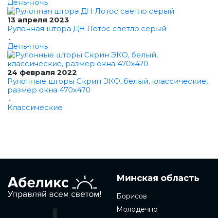
День-ночь
13 апреля 2023
Рулонная штора ДН Лотос светло серый
...
День-ночь
24 февраля 2022
Рулонные шторы Скрин ЭКО, белый, классические,
размер окна 470x470
...
Классические
Минская область
Борисов
Молодечно