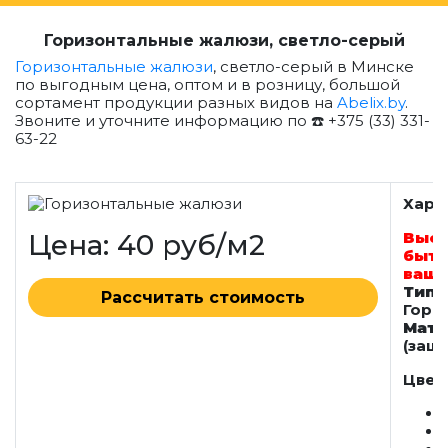
Горизонтальные жалюзи, светло-серый
Горизонтальные жалюзи
, светло-серый в Минске
по выгодным цена, оптом и в розницу, большой
сортамент продукции разных видов на
Abelix.by
.
Звоните и уточните информацию по ☎️ +375 (33) 331-
63-22
Хара
Цена: 40 руб/м2
Высо
быть
ваше
Тип 
Рассчитать стоимость
Гори
Мате
(защи
Цвет