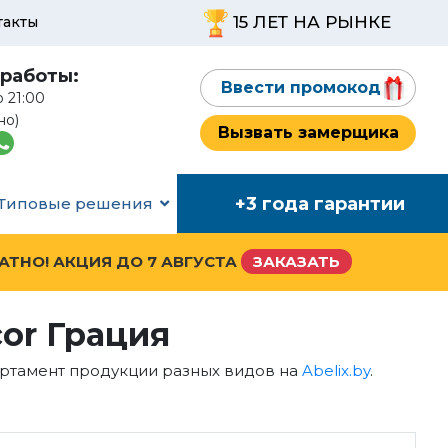
15 ЛЕТ НА РЫНКЕ
такты
работы:
Ввести промокод
о 21:00
но)
Вызвать замерщика
+3 года гарантии
Типовые решения
ЛАТНО! АКЦИЯ ДО
7 АВГУСТА
ЗАКАЗАТЬ
or Грация
сортамент продукции разных видов на
Abelix.by
.