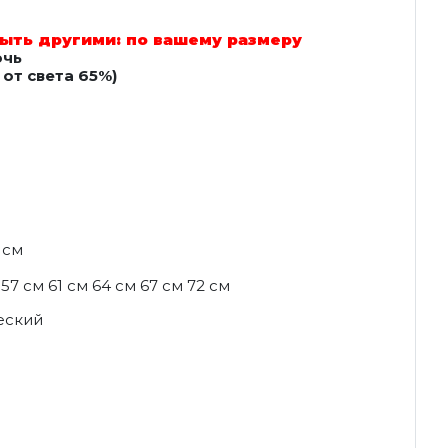
ыть другими: по вашему размеру
очь
от света 65%)
 см
57 см 61 см 64 см 67 см 72 см
еский