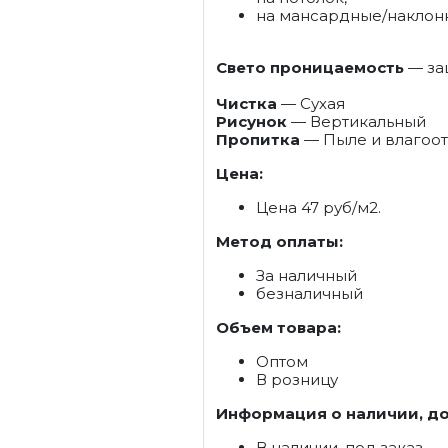
на мансардные/наклон
Свето проницаемость
— защ
Чистка
— Сухая
Рисунок
— Вертикальный
Пропитка
— Пыле и влагоо
Цена:
Цена 47 руб/м2.
Метод оплаты:
За наличный
безналичный
Объем товара:
Оптом
В розницу
Информация о наличии, до
В наличии, под заказ