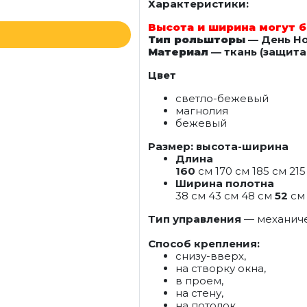
Характеристики:
Высота и ширина могут б
Тип рольшторы
— День Н
Материал
— ткань (защита 
Цвет
светло-бежевый
магнолия
бежевый
Размер: высота-ширина
Длина
160
см 170 см 185 см 215
Ширина полотна
38 см 43 см 48 см
52
см 
Тип управления
— механич
Способ крепления:
снизу-вверх,
на створку окна,
в проем,
на стену,
на потолок,