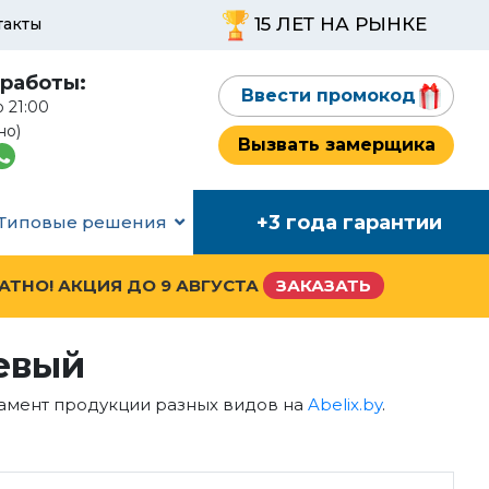
15 ЛЕТ НА РЫНКЕ
такты
работы:
Ввести промокод
о 21:00
но)
Вызвать замерщика
+3 года гарантии
Типовые решения
ЛАТНО! АКЦИЯ ДО
9 АВГУСТА
ЗАКАЗАТЬ
евый
тамент продукции разных видов на
Abelix.by
.