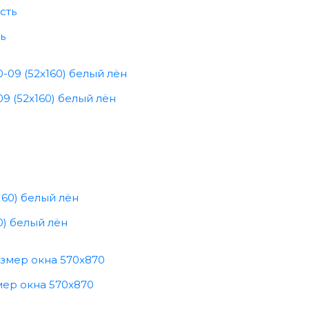
ь
9 (52x160) белый лён
0) белый лён
мер окна 570x870