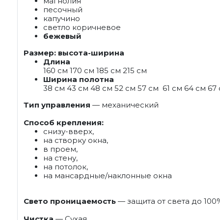
магнолия
песочный
капучино
светло коричневое
бежевый
Размер: высота-ширина
Длина
160 см 170 см 185 см 215 см
Ширина полотна
38 см 43 см 48 см 52 см 57 см 61 см 64 см 67
Тип управления
— механический
Способ крепления:
снизу-вверх,
на створку окна,
в проем,
на стену,
на потолок,
на мансардные/наклонные окна
Свето проницаемость
— защита от света до 100
Чистка
— Сухая