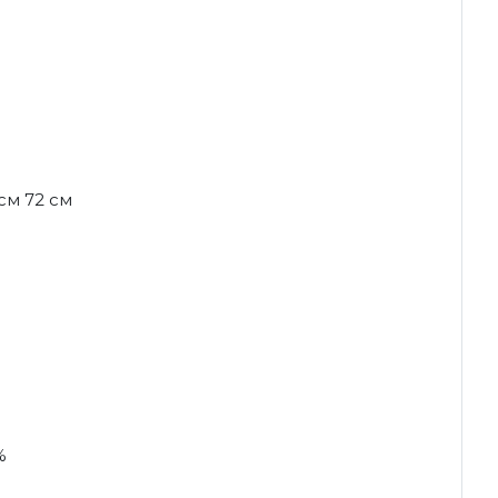
 см 72 см
%