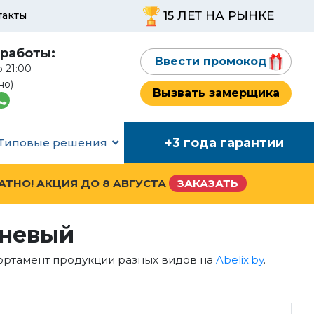
15 ЛЕТ НА РЫНКЕ
такты
работы:
Ввести промокод
о 21:00
но)
Вызвать замерщика
+3 года гарантии
Типовые решения
ЛАТНО! АКЦИЯ ДО
8 АВГУСТА
ЗАКАЗАТЬ
чневый
сортамент продукции разных видов на
Abelix.by
.