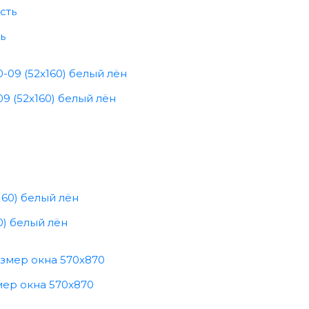
ь
9 (52x160) белый лён
0) белый лён
мер окна 570x870