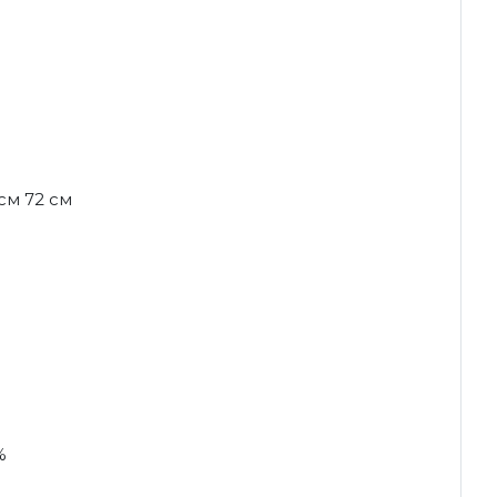
 см 72 см
%