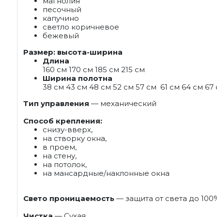
магнолия
песочный
капучино
светло коричневое
бежевый
Размер: высота-ширина
Длина
160 см 170 см 185 см 215 см
Ширина полотна
38 см 43 см 48 см 52 см 57 см 61 см 64 см 67
Тип управления
— механический
Способ крепления:
снизу-вверх,
на створку окна,
в проем,
на стену,
на потолок,
на мансардные/наклонные окна
Свето проницаемость
— защита от света до 100
Чистка
— Сухая