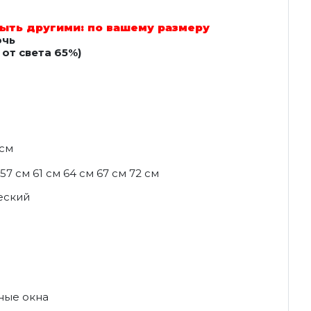
ыть другими: по вашему размеру
очь
от света 65%)
 см
57 см 61 см 64 см 67 см 72 см
еский
ные окна