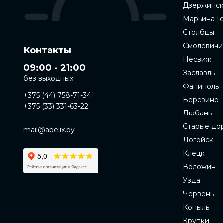
Дзержинс
Марьина Г
Столбцы
Смолевичи
Контакты
Несвиж
09:00 - 21:00
Заславль
без выходных
Фаниполь
+375 (44) 758-71-34
Березино
+375 (33) 331-63-22
Любань
Старые до
mail@abelix.by
Логойск
Клецк
Воложин
Узда
Червень
Копыль
Крупки