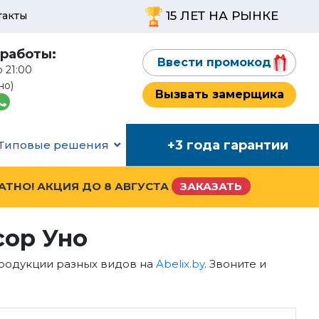
15 ЛЕТ НА РЫНКЕ
такты
работы:
Ввести промокод
о 21:00
но)
Вызвать замерщика
+3 года гарантии
Типовые решения
ЛАТНО! АКЦИЯ ДО
8 АВГУСТА
ЗАКАЗАТЬ
сор Уно
продукции разных видов на
Abelix.by
. Звоните и