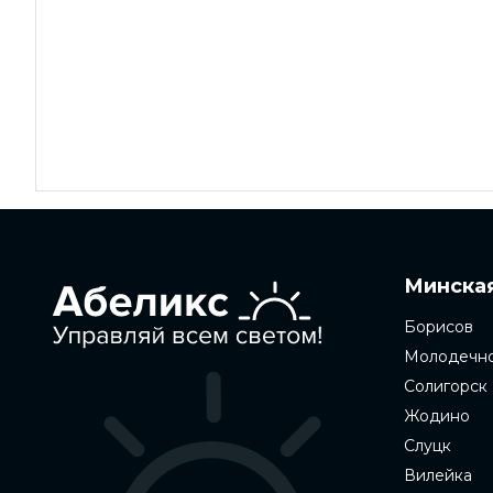
Минская
Борисов
Молодечн
Солигорск
Жодино
Слуцк
Вилейка