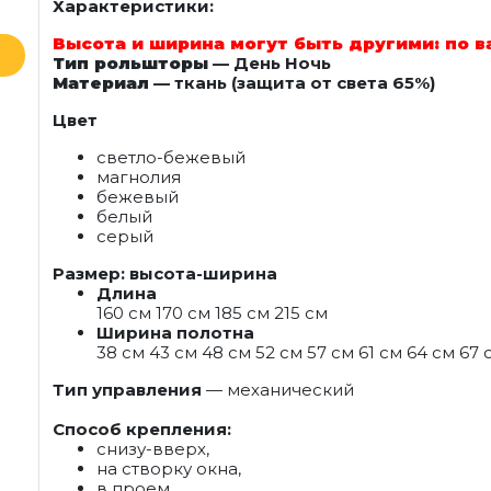
Характеристики:
Высота и ширина могут быть другими: по 
Тип рольшторы
— День Ночь
Материал
— ткань (защита от света 65%)
Цвет
светло-бежевый
магнолия
бежевый
белый
серый
Размер: высота-ширина
Длина
160 см 170 см 185 см 215 см
Ширина полотна
38 см 43 см 48 см 52 см 57 см 61 см 64 см 67 
Тип управления
— механический
Способ крепления:
снизу-вверх,
на створку окна,
в проем,