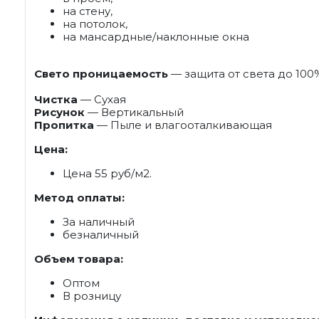
на стену,
на потолок,
на мансардные/наклонные окна
Свето проницаемость
— защита от света до 100
Чистка
— Сухая
Рисунок
— Вертикальный
Пропитка
— Пыле и влагооталкивающая
Цена:
Цена 55 руб/м2.
Метод оплаты:
За наличный
безналичный
Объем товара:
Оптом
В розницу