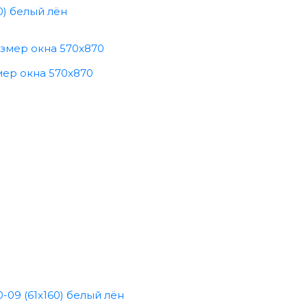
0) белый лён
мер окна 570x870