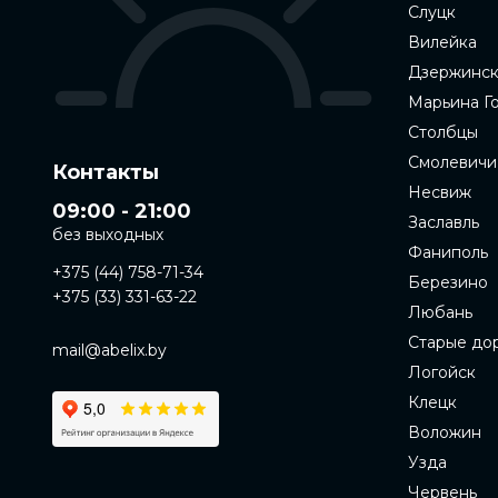
Слуцк
Вилейка
Дзержинс
Марьина Г
Столбцы
Смолевичи
Контакты
Несвиж
09:00 - 21:00
Заславль
без выходных
Фаниполь
+375 (44) 758-71-34
Березино
+375 (33) 331-63-22
Любань
Старые до
mail@abelix.by
Логойск
Клецк
Воложин
Узда
Червень