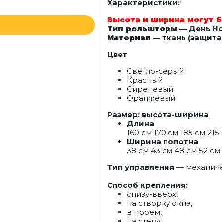
Характеристики:
Высота и ширина могут б
Тип рольшторы
— День Н
Материал
— ткань (защита 
Цвет
Светло-серый
Красный
Сиреневый
Оранжевый
Размер: высота-ширина
Длина
160 см 170 см 185 см 215
Ширина полотна
38 см 43 см 48 см 52 см 
Тип управления
— механич
Способ крепления:
снизу-вверх,
на створку окна,
в проем,
на стену,