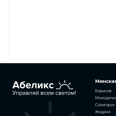
Минская
Борисов
Молодечн
Солигорск
Жодино