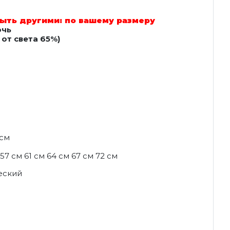
ыть другими: по вашему размеру
очь
от света 65%)
 см
57 см 61 см 64 см 67 см 72 см
еский