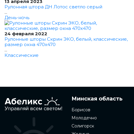
13 апреля 2023
Рулонная штора ДН Лотос светло серый
...
День-ночь
24 февраля 2022
Рулонные шторы Скрин ЭКО, белый, классические,
размер окна 470x470
...
Классические
Минская область
Борисов
Молодечно
Солигорск