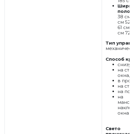
185 см
Шири
полот
38 см 
см 52 
61 см 6
см 72 
Тип управ
механичес
Способ кр
снизу-
на ств
окна,
в прое
на стен
на пот
на
манса
накло
окна
Свето
проницаем