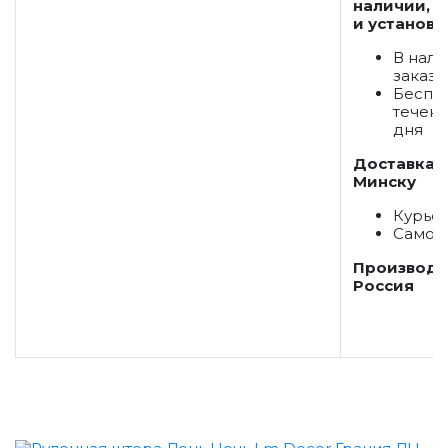
наличии, д
и установк
В нали
заказ
Беспла
течени
дня
Доставка 
Минску
Курье
Самов
Производс
Россия