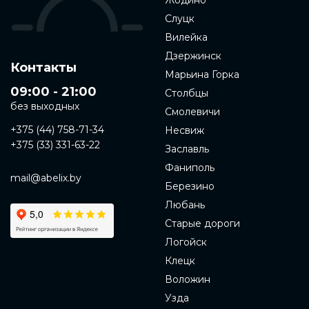
Жодино
Слуцк
Вилейка
Дзержинск
Контакты
Марьина Горка
09:00 - 21:00
Столбцы
без выходных
Смолевичи
+375 (44) 758-71-34
Несвиж
+375 (33) 331-63-22
Заславль
Фаниполь
mail@abelix.by
Березино
Любань
Старые дороги
Логойск
Клецк
Воложин
Узда