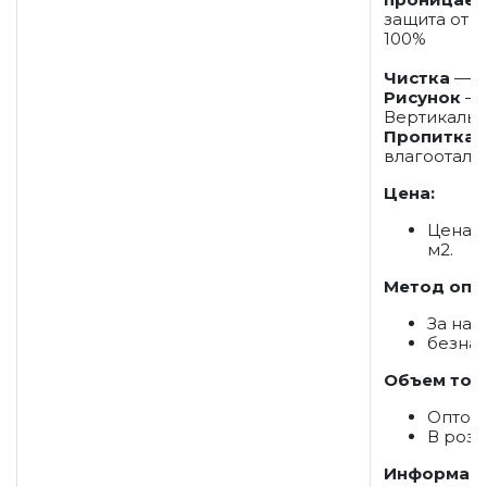
защита от с
100%
Чистка
— С
Рисунок
—
Вертикаль
Пропитка
—
влагоотал
Цена:
Цена 3
м2.
Метод опл
За на
безна
Объем тов
Оптом
В розн
Информаци