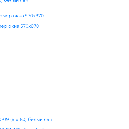
0) белый лён
мер окна 570x870