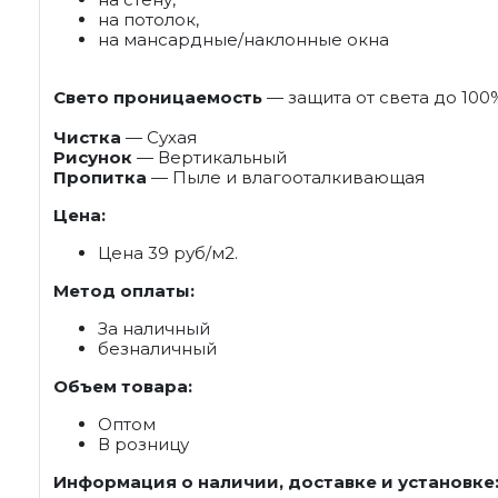
на потолок,
на мансардные/наклонные окна
Свето проницаемость
— защита от света до 100
Чистка
— Сухая
Рисунок
— Вертикальный
Пропитка
— Пыле и влагооталкивающая
Цена:
Цена 39 руб/м2.
Метод оплаты:
За наличный
безналичный
Объем товара:
Оптом
В розницу
Информация о наличии, доставке и установке