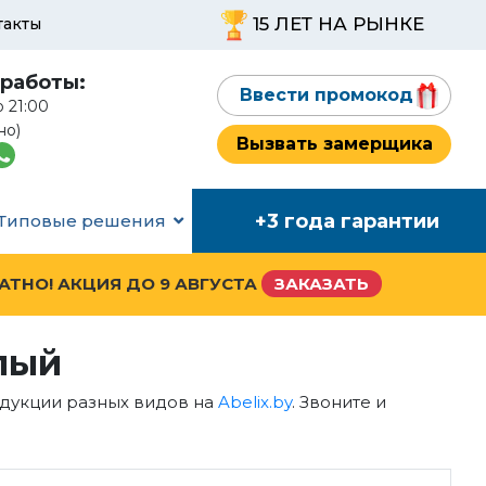
15 ЛЕТ НА РЫНКЕ
такты
работы:
Ввести промокод
о 21:00
но)
Вызвать замерщика
+3 года гарантии
Типовые решения
ЛАТНО! АКЦИЯ ДО
9 АВГУСТА
ЗАКАЗАТЬ
лый
одукции разных видов на
Abelix.by
. Звоните и