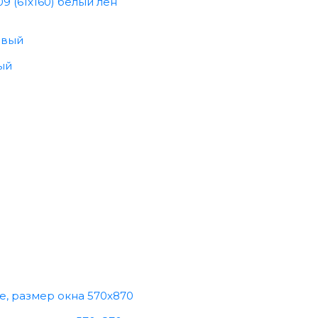
9 (61x160) белый лён
ый