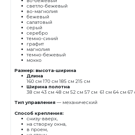
во-бежевый
светло-бежевый
во-магнолия
бежевый
салатовый
серый
серебро
темно-синий
графит
магнолия
темно-бежевый
мокко
Размер: высота-ширина
Длина
160 см 170 см 185 см 215 см
Ширина полотна
38 см 43 см 48 см 52 см 57 см 61 см 64 см 67
Тип управления
— механический
Способ крепления:
снизу-вверх,
на створку окна,
в проем,
на стену,