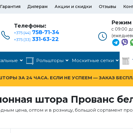
Гарантия
Дилерам
Акции и скидки
Отзывы
Кон
Режим 
Телефоны:
с 09:00 д
758-71-34
+375 (44)
(ежеднев
331-63-22
+375 (33)
кальные
Рольшторы
Москитные сетки
ОРЫ ЗА 24 ЧАСА. ЕСЛИ НЕ УСПЕЕМ — ЗАКАЗ БЕСП
лонная штора Прованс бе
дным цена, оптом и в розницу, большой сортамент пр