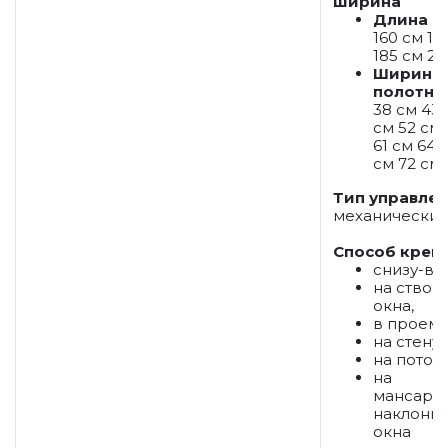
ширина
Длина
160 см 17
185 см 21
Ширина
полотна
38 см 43 
см 52 см
61 см 64 
см 72 см
Тип управле
механически
Способ креп
снизу-вв
на створ
окна,
в проем,
на стену,
на потоло
на
мансард
наклонн
окна