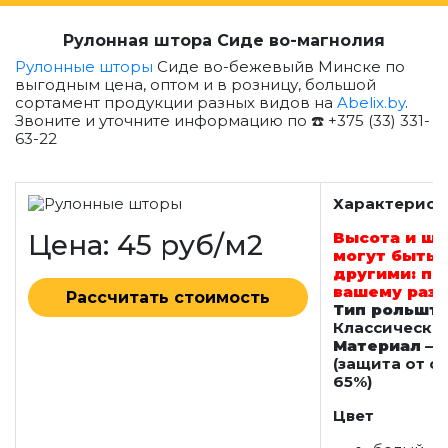
Рулонная штора Сиде во-магнолия
Рулонные шторы
Сиде во-бежевыйв Минске по
выгодным цена, оптом и в розницу, большой
сортамент продукции разных видов на
Abelix.by
.
Звоните и уточните информацию по ☎️ +375 (33) 331-
63-22
Характерист
Цена: 45 руб/м2
Высота и ш
могут быть
другими: по
вашему раз
Рассчитать стоимость
Тип рольшт
Классически
Материал
— 
(защита от с
65%)
Цвет