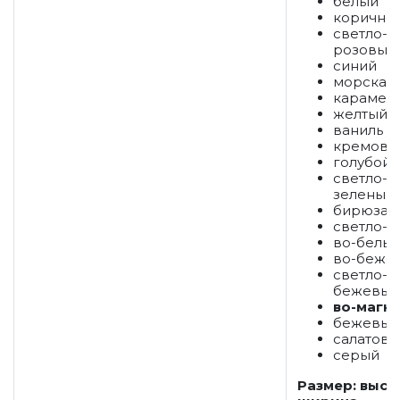
белый
коричне
светло-
розовый
синий
морская 
карамел
желтый
ваниль
кремовы
голубой
светло-
зеленый
бирюза
светло-
во-белы
во-беже
светло-
бежевый
во-магн
бежевый
салатов
серый
Размер: высо