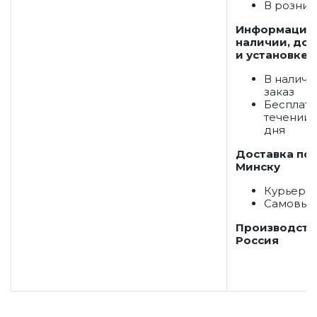
В розниц
Информация
наличии, дос
и установке:
В наличи
заказ
Бесплатн
течении 
дня
Доставка по
Минску
Курьеро
Самовыв
Производств
Россия