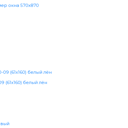
мер окна 570x870
9 (61x160) белый лён