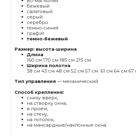
во-магнолия
бежевый
салатовый
серый
серебро
темно-синий
графит
темно-бежевый
Размер: высота-ширина
Длина
160 см 170 см 185 см 215 см
Ширина полотна
38 см 43 см 48 см 52 см 57 см 61 см 64 см 67
Тип управления
— механический
Способ крепления:
снизу-вверх,
на створку окна,
в проем,
на стену,
на потолок,
на мансардные/наклонные окна