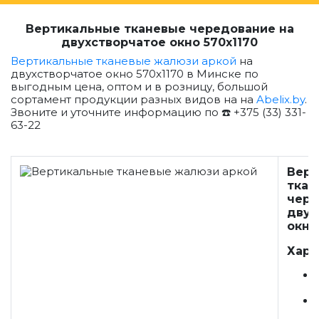
Вертикальные тканевые чередование на
двухстворчатое окно 570x1170
Вертикальные тканевые жалюзи аркой
на
двухстворчатое окно 570x1170 в Минске по
выгодным цена, оптом и в розницу, большой
сортамент продукции разных видов на на
Abelix.by
.
Звоните и уточните информацию по ☎️ +375 (33) 331-
63-22
Верт
ткан
чере
двух
окно
Хара