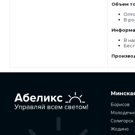
Объем то
Опт
В ро
Информац
В на
Бесп
Производ
Минская
Борисов
Молодечн
Солигорск
Жодино