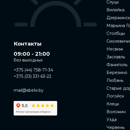
Слуцк
Вилейка
Дзержинс
Марьина Г
Столбцы
Смолевичи
Контакты
Несвиж
09:00 - 21:00
Заславль
без выходных
Фаниполь
+375 (44) 758-71-34
Березино
+375 (33) 331-63-22
Любань
Старые до
mail@abelix.by
Логойск
Клецк
Воложин
Узда
Червень