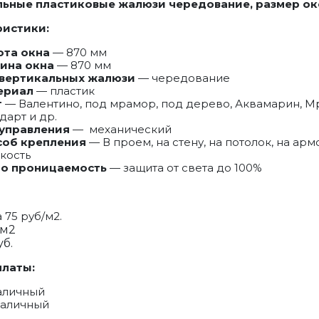
ьные пластиковые жалюзи чередование, размер ок
ристики:
ота окна
— 870 мм
ина окна
— 870 мм
 вертикальных жалюзи
— чередование
ериал
— пластик
т
— Валентино, под мрамор, под дерево, Аквамарин, М
дарт и др.
 управления
— механический
соб крепления
— В проем, на стену, на потолок, на ар
кость
то проницаемость
— защита от света до 100%
 75 руб/м2.
 м2
уб.
платы:
аличный
наличный