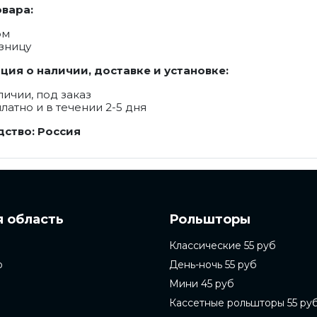
вара:
ом
зницу
ия о наличии, доставке и установке:
личии, под заказ
латно и в течении 2-5 дня
ство: Россия
 область
Рольшторы
Классические 55 руб
о
День-ночь 55 руб
Мини 45 руб
Кассетные рольшторы 55 ру