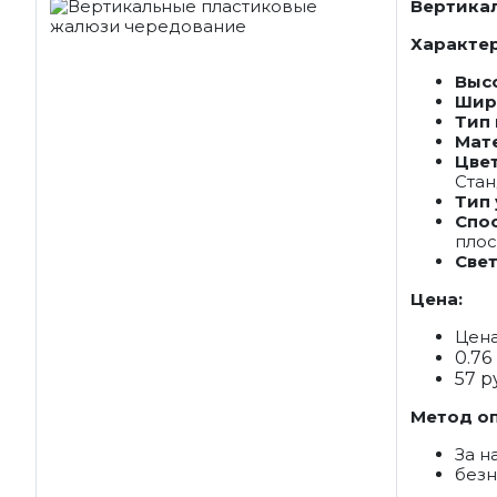
Вертикал
Характе
Выс
Шир
Тип
Мат
Цве
Стан
Тип
Спо
плос
Све
Цена:
Цена
0.76
57 р
Метод о
За н
без