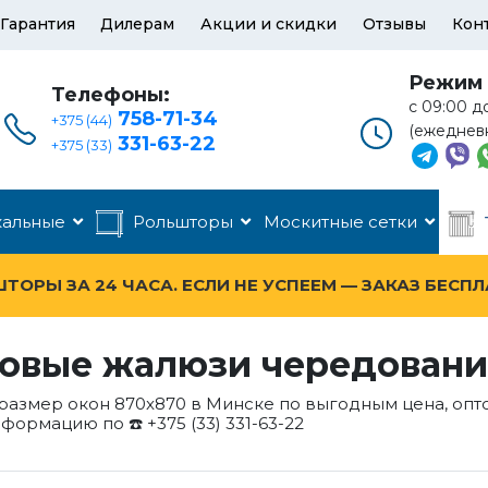
Гарантия
Дилерам
Акции и скидки
Отзывы
Кон
Режим 
Телефоны:
с 09:00 д
758-71-34
+375 (44)
(ежеднев
331-63-22
+375 (33)
кальные
Рольшторы
Москитные сетки
ОРЫ ЗА 24 ЧАСА. ЕСЛИ НЕ УСПЕЕМ — ЗАКАЗ БЕСП
овые жалюзи чередование
 размер окон 870x870 в Минске по выгодным цена, опт
нформацию по ☎️ +375 (33) 331-63-22