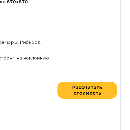
он 870x870
рамор 2, Рибкорд,
мстронг, на наклонную
Рассчитать
стоимость