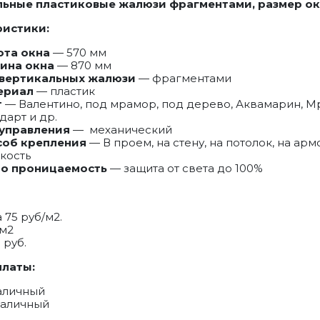
ьные пластиковые жалюзи фрагментами, размер ок
ристики:
ота окна
— 570 мм
ина окна
— 870 мм
 вертикальных жалюзи
— фрагментами
ериал
— пластик
т
— Валентино, под мрамор, под дерево, Аквамарин, М
дарт и др.
 управления
— механический
соб крепления
— В проем, на стену, на потолок, на ар
кость
то проницаемость
— защита от света до 100%
 75 руб/м2.
 м2
 руб.
платы:
аличный
наличный