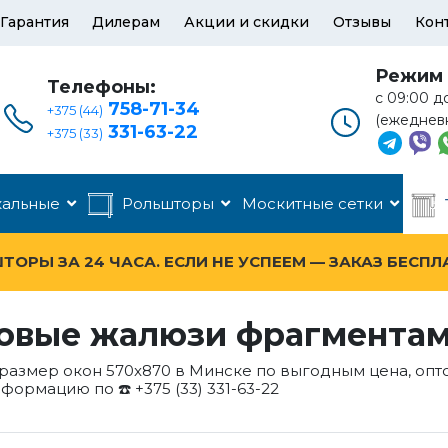
Гарантия
Дилерам
Акции и скидки
Отзывы
Кон
Режим 
Телефоны:
с 09:00 д
758-71-34
+375 (44)
(ежеднев
331-63-22
+375 (33)
кальные
Рольшторы
Москитные сетки
ОРЫ ЗА 24 ЧАСА. ЕСЛИ НЕ УСПЕЕМ — ЗАКАЗ БЕСПЛ
овые жалюзи фрагментами
 размер окон 570x870 в Минске по выгодным цена, опт
нформацию по ☎️ +375 (33) 331-63-22