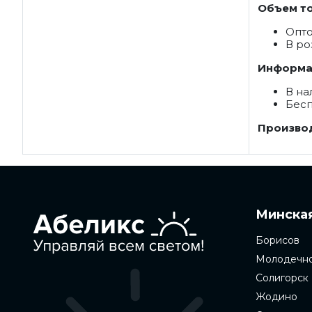
Объем то
Опт
В ро
Информац
В на
Бесп
Производ
Минская
Борисов
Молодечн
Солигорск
Жодино