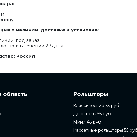
вара:
ом
зницу
ия о наличии, доставке и установке:
личии, под заказ
латно и в течении 2-5 дня
ство: Россия
 область
Рольшторы
Классические 55 руб
о
День-ночь 55 руб
Мини 45 руб
Кассетные рольшторы 55 ру