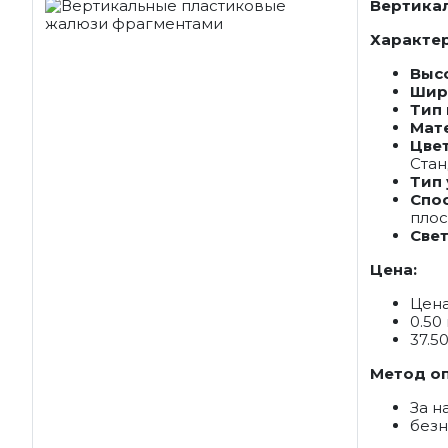
Вертикал
Характе
Выс
Шир
Тип
Мат
Цве
Стан
Тип
Спо
плос
Све
Цена:
Цена
0.50
37.50
Метод о
За н
без