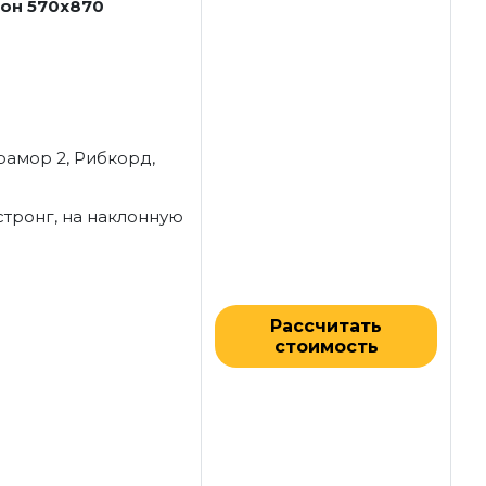
он 570x870
рамор 2, Рибкорд,
мстронг, на наклонную
Рассчитать
стоимость