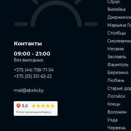
Слуцк
Вилейка
Дзержинс
Марьина Г
Столбцы
Смолевичи
Контакты
Несвиж
09:00 - 21:00
Заславль
без выходных
Фаниполь
+375 (44) 758-71-34
Березино
+375 (33) 331-63-22
Любань
Старые до
mail@abelix.by
Логойск
Клецк
Воложин
Узда
Червень