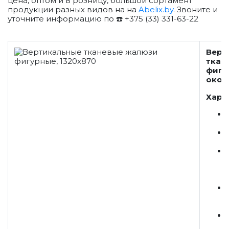
цена, оптом и в розницу, большой сортамент
продукции разных видов на на
Abelix.by
. Звоните и
уточните информацию по ☎️ +375 (33) 331-63-22
Верт
ткан
фигу
окон
Хара