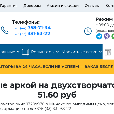
Гарантия
Дилерам
Акции и скидки
Отзывы
Кон
Режим 
Телефоны:
с 09:00 д
758-71-34
+375 (44)
(ежеднев
331-63-22
+375 (33)
кальные
Рольшторы
Москитные сетки
ОРЫ ЗА 24 ЧАСА. ЕСЛИ НЕ УСПЕЕМ — ЗАКАЗ БЕСП
 аркой на двухстворчато
51.60 руб
рчатое окно 1320x970 в Минске по выгодным цена, опт
нформацию по ☎️ +375 (33) 331-63-22