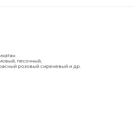
икатан
мовый, песочный,
расный розовый сиреневый и др.