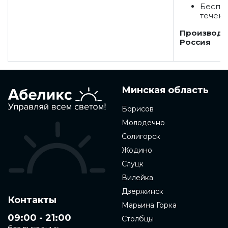
Беспла
течени
Производс
Россия
Минская область
Борисов
Молодечно
Солигорск
Жодино
Слуцк
Вилейка
Дзержинск
Контакты
Марьина Горка
09:00 - 21:00
Столбцы