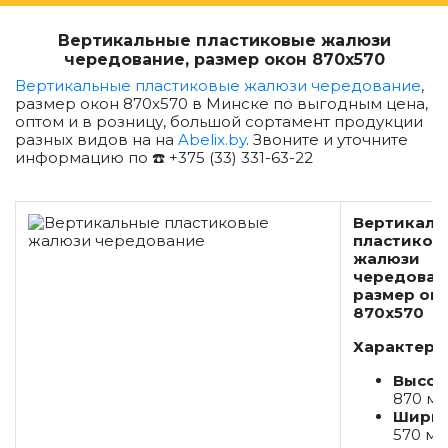
Вертикальные пластиковые жалюзи
чередование, размер окон 870x570
Вертикальные пластиковые жалюзи чередование
,
размер окон 870x570 в Минске по выгодным цена,
оптом и в розницу, большой сортамент продукции
разных видов на на
Abelix.by
. Звоните и уточните
информацию по ☎️ +375 (33) 331-63-22
Вертикаль
пластиков
жалюзи
чередован
размер ок
870x570
Характери
Высот
870 м
Ширин
570 м