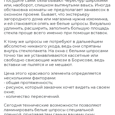
Посудите сами: окна бывают чересчур широкими
или, наоборот, слишком вытянутыми ввысь. Иногда
обстановка комнаты не предполагает занавесок в
оконном проеме. Бывает, что экстерьеру
загородного дома или магазина нужна изюминка,
и ей становятся опять же белые шпросы. Визуально
удлинить, расширить, заполнить большую площадь
стекла проще всего именно при помощи вставок.
К тому же шпросы не потребуют в дальнейшем
абсолютно никакого ухода, ведь они спрятаны
внутрь стеклопакета. На окна с белыми шпросами
точно так же устанавливаются кассетные или
свободно свисающие жалюзи в Борисове, ведь
вставки не пылятся и не мешают.
Цена этого красивого элемента определяется
несколькими факторами:
• общая протяженность;
• рисунок, который заказчик хочет видеть на своем
окне;
• количество пересечений.
Сегодня технические возможности позволяют
ламинировать белые шпросы специальной
пленкой, придавая тем самым вашему окну