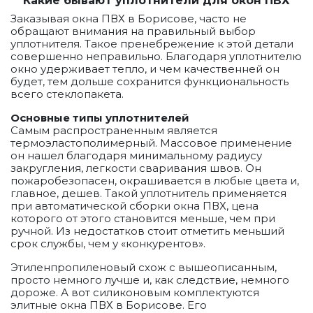
Какие бывают уплотнители для окон ПВХ
Заказывая окна ПВХ в Борисове, часто не
обращают внимания на правильный выбор
уплотнителя. Такое пренебрежение к этой детали
совершенно неправильно. Благодаря уплотнителю
окно удерживает тепло, и чем качественней он
будет, тем дольше сохранится функциональность
всего стеклопакета.
Основные типы уплотнителей
Самым распространенным является
термоэластополимерный. Массовое применение
он нашел благодаря минимальному радиусу
закругления, легкости сваривания швов. Он
пожаробезопасен, окрашивается в любые цвета и,
главное, дешев. Такой уплотнитель применяется
при автоматической сборки окна ПВХ, цена
которого от этого становится меньше, чем при
ручной. Из недостатков стоит отметить меньший
срок службы, чем у «конкурентов».
Этиленпропиленовый схож с вышеописанным,
просто немного лучше и, как следствие, немного
дороже. А вот силиконовым комплектуются
элитные окна ПВХ в Борисове. Его