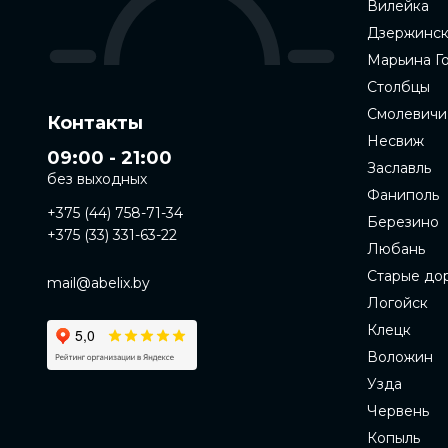
Вилейка
Дзержинс
Марьина Г
Столбцы
Смолевичи
Контакты
Несвиж
09:00 - 21:00
Заславль
без выходных
Фаниполь
+375 (44) 758-71-34
Березино
+375 (33) 331-63-22
Любань
Старые до
mail@abelix.by
Логойск
Клецк
Воложин
Узда
Червень
Копыль