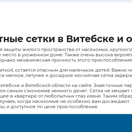
ные сетки в Витебске и 
ащиты жилого пространства от насекомых, крупного и
е место в ухоженном доме. Также очень высока вероятн
Однако механическая прочность этого приспособления 
иткой, остается опасным для маленьких детей. Важно н
се мелкое, летучее и досадное москитная сетка задерж
тебске и Витебской области на сайте. Зная точные па
 тем самым сэкономив немного денег. Сетка не мешает
е в квартире от любопытных глаз извне. Таким образ
лучаях, когда насекомые не особенно вам досаждают.
бы, и доступное по цене приспособление.