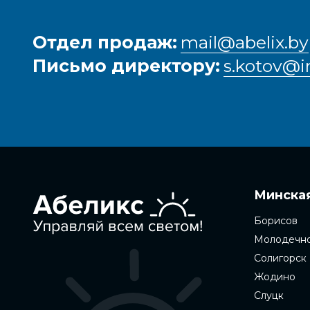
Отдел продаж:
mail@abelix.by
Письмо директору:
s.kotov@i
Минская
Борисов
Молодечн
Солигорск
Жодино
Слуцк