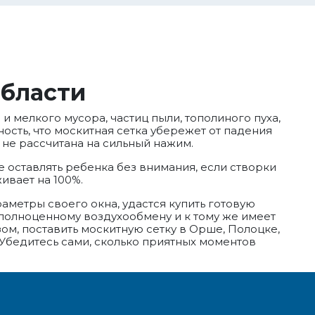
области
 мелкого мусора, частиц пыли, тополиного пуха,
ость, что москитная сетка убережет от падения
не рассчитана на сильный нажим.
е оставлять ребенка без внимания, если створки
ивает на 100%.
раметры своего окна, удастся купить готовую
 полноценному воздухообмену и к тому же имеет
ом, поставить москитную сетку в Орше, Полоцке,
 Убедитесь сами, сколько приятных моментов