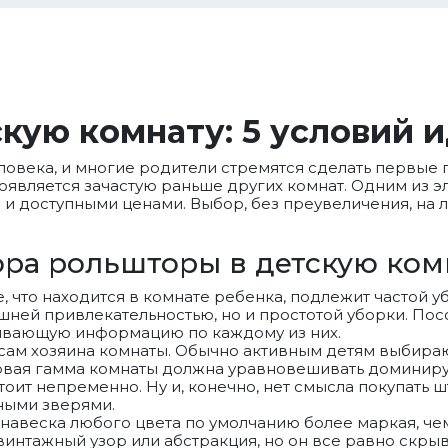
кую комнату: 5 условий 
ловека, и многие родители стремятся сделать первые
появляется зачастую раньше других комнат. Одним из
и доступными ценами. Выбор, без преувеличения, на 
ора рольшторы в детскую ком
се, что находится в комнате ребенка, подлежит частой
ешней привлекательностью, но и простотой уборки. Пос
ывающую информацию по каждому из них.
сам хозяина комнаты. Обычно активным детям выбирают
етовая гамма комнаты должна уравновешивать доминир
оит непременно. Ну и, конечно, нет смысла покупать 
шными зверями.
анавеска любого цвета по умолчанию более маркая, че
винтажный узор или абстракция, но он все равно скр