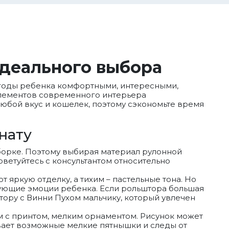
идеального выбора
 годы ребенка комфортными, интересными,
 элементов современного интерьера
любой вкус и кошелек, поэтому сэкономьте время
нату
 уборке. Поэтому выбирая материал рулонной
оветуйтесь с консультантом относительно
 яркую отделку, а тихим – пастельные тона. Но
ующие эмоции ребенка. Если рольштора большая
штору с Винни Пухом мальчику, который увлечен
м с принтом, мелким орнаментом. Рисунок может
ывает возможные мелкие пятнышки и следы от