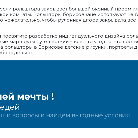
 если рольштора закрывает большой оконный проем ил
кой комнаты. Рольшторы борисовчане используют не то
 то нежелательно, чтобы рулонная штора закрывала все
ы посвятите разработке индивидуального дизайна роль
 маршруты путешествий – все, что угодно, что соотве
а рольшторы в Борисове детские рисунки, портреты 
бо отдельно.
ей мечты !
седей
Ваши вопросы и найдем выгодные условия