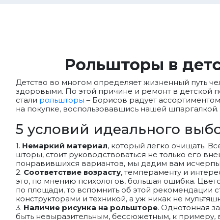
Рольшторы в детс
Детство во многом определяет жизненный путь че
здоровыми. По этой причине и ремонт в детской 
стали
рольшторы
– Борисов радует ассортиментом 
на покупке, воспользовавшись нашей шпаргалкой.
5 условий идеального выб
1.
Немаркий материал
, который легко очищать. В
шторы, стоит руководствоваться не только его вн
понравившихся вариантов, мы дадим вам исчерп
2.
Соответствие возрасту
, темпераменту и интере
это, по мнению психологов, большая ошибка. Цв
по площади, то вспомнить об этой рекомендации ст
конструкторами и техникой, а уж никак не мультя
3.
Наличие рисунка на рольшторе
. Однотонная з
быть невыразительным, бессюжетным, к примеру, 