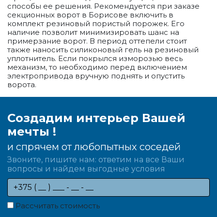
способы ее решения. Рекомендуется при заказе
секционных ворот в Борисове включить в
комплект резиновый пористый порожек. Его
наличие позволит минимизировать шанс на
примерзание ворот. В период оттепели стоит
также наносить силиконовый гель на резиновый
уплотнитель. Если покрылся изморозью весь
механизм, то необходимо перед включением
электропривода вручную поднять и опустить
ворота.
Создадим интерьер Вашей
мечты !
и спрячем от любопытных соседей
Звоните, пишите нам: ответим на все Ваши
вопросы и найдем выгодные условия
Рассчитать стоимость