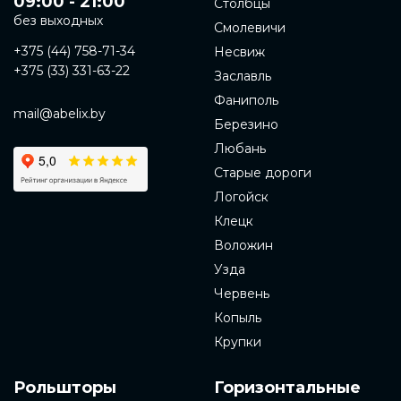
09:00 - 21:00
Столбцы
без выходных
Смолевичи
+375 (44) 758-71-34
Несвиж
+375 (33) 331-63-22
Заславль
Фаниполь
mail@abelix.by
Березино
Любань
Старые дороги
Логойск
Клецк
Воложин
Узда
Червень
Копыль
Крупки
Рольшторы
Горизонтальные