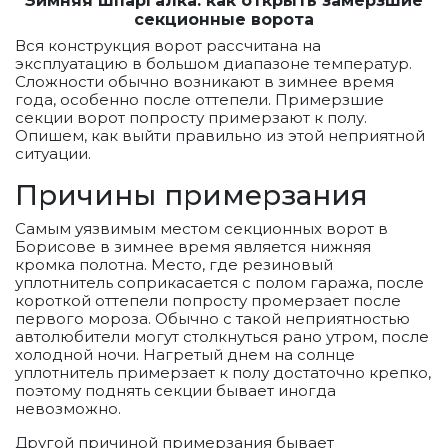
Зимняя шпаргалка: как открыть замерзшие
секционные ворота
Вся конструкция ворот рассчитана на
эксплуатацию в большом диапазоне температур.
Сложности обычно возникают в зимнее время
года, особенно после оттепели. Примерзшие
секции ворот попросту примерзают к полу.
Опишем, как выйти правильно из этой неприятной
ситуации.
Причины примерзания
Самым уязвимым местом секционных ворот в
Борисове в зимнее время является нижняя
кромка полотна. Место, где резиновый
уплотнитель соприкасается с полом гаража, после
короткой оттепели попросту промерзает после
первого мороза. Обычно с такой неприятностью
автолюбители могут столкнуться рано утром, после
холодной ночи. Нагретый днем на солнце
уплотнитель примерзает к полу достаточно крепко,
поэтому поднять секции бывает иногда
невозможно.
Другой причиной примерзания бывает