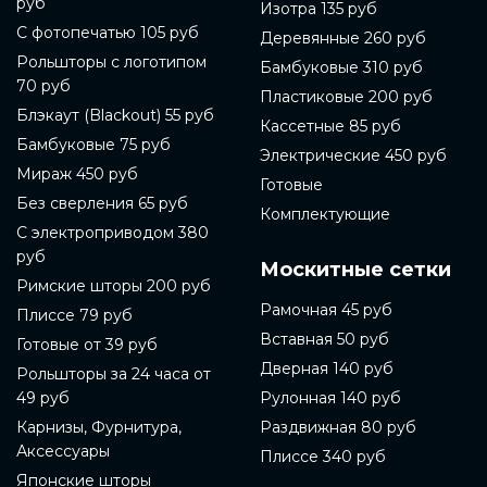
руб
интернет-магазинах или заказать на сайте
Изотра 135 руб
компании-производителя. В данной статье мы
С фотопечатью 105 руб
Деревянные 260 руб
расскажем подробнее о том, как выбрать и купить
Рольшторы с логотипом
готовые рольшторы.
Бамбуковые 310 руб
70 руб
Пластиковые 200 руб
Перед покупкой готовых рольштор необходимо
Блэкаут (Blackout) 55 руб
определиться с материалом. Готовые рольшторы
Кассетные 85 руб
могут быть изготовлены из ткани, металла, пластика
Бамбуковые 75 руб
Электрические 450 руб
или дерева. В зависимости от выбранного
Мираж 450 руб
материала, шторы могут выполнять разные
Готовые
функции. Например, готовые рольшторы из ткани
Без сверления 65 руб
Комплектующие
могут создать уютную атмосферу, а металлические
С электроприводом 380
готовые рольшторы могут быть более прочными и
руб
защищать от солнечного света.
Москитные сетки
Римские шторы 200 руб
Также стоит обратить внимание на систему
Рамочная 45 руб
Плиссе 79 руб
управления рольштором. Они могут быть
управляемыми механически, электрически или
Вставная 50 руб
Готовые от 39 руб
дистанционно с помощью специальной системы.
Дверная 140 руб
Рольшторы за 24 часа от
Кроме того, готовые рольшторы могут быть
однотонными или иметь различный декоративный
49 руб
Рулонная 140 руб
рисунок, такой как жаккард, вишневый, малиновый
Карнизы, Фурнитура,
Раздвижная 80 руб
или бордовый цвет.
Аксессуары
Плиссе 340 руб
Если вы выбираете готовые рольшторы для дома,
Японские шторы