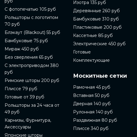
руб
интернет-магазинах или заказать на сайте
Изотра 135 руб
компании-производителя. В данной статье мы
С фотопечатью 105 руб
Деревянные 260 руб
расскажем подробнее о том, как выбрать и купить
Рольшторы с логотипом
готовые рольшторы.
Бамбуковые 310 руб
70 руб
Пластиковые 200 руб
Перед покупкой готовых рольштор необходимо
Блэкаут (Blackout) 55 руб
определиться с материалом. Готовые рольшторы
Кассетные 85 руб
могут быть изготовлены из ткани, металла, пластика
Бамбуковые 75 руб
Электрические 450 руб
или дерева. В зависимости от выбранного
Мираж 450 руб
материала, шторы могут выполнять разные
Готовые
функции. Например, готовые рольшторы из ткани
Без сверления 65 руб
Комплектующие
могут создать уютную атмосферу, а металлические
С электроприводом 380
готовые рольшторы могут быть более прочными и
руб
защищать от солнечного света.
Москитные сетки
Римские шторы 200 руб
Также стоит обратить внимание на систему
Рамочная 45 руб
Плиссе 79 руб
управления рольштором. Они могут быть
управляемыми механически, электрически или
Вставная 50 руб
Готовые от 39 руб
дистанционно с помощью специальной системы.
Дверная 140 руб
Рольшторы за 24 часа от
Кроме того, готовые рольшторы могут быть
однотонными или иметь различный декоративный
49 руб
Рулонная 140 руб
рисунок, такой как жаккард, вишневый, малиновый
Карнизы, Фурнитура,
Раздвижная 80 руб
или бордовый цвет.
Аксессуары
Плиссе 340 руб
Если вы выбираете готовые рольшторы для дома,
Японские шторы