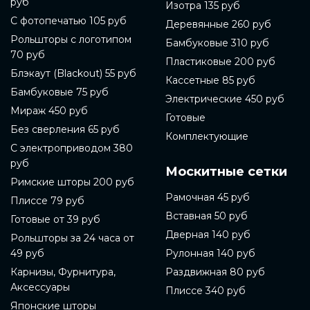
руб
интернет-магазинах или заказать на сайте
Изотра 135 руб
компании-производителя. В данной статье мы
С фотопечатью 105 руб
Деревянные 260 руб
расскажем подробнее о том, как выбрать и купить
Рольшторы с логотипом
готовые рольшторы.
Бамбуковые 310 руб
70 руб
Пластиковые 200 руб
Перед покупкой готовых рольштор необходимо
Блэкаут (Blackout) 55 руб
определиться с материалом. Готовые рольшторы
Кассетные 85 руб
могут быть изготовлены из ткани, металла, пластика
Бамбуковые 75 руб
Электрические 450 руб
или дерева. В зависимости от выбранного
Мираж 450 руб
материала, шторы могут выполнять разные
Готовые
функции. Например, готовые рольшторы из ткани
Без сверления 65 руб
Комплектующие
могут создать уютную атмосферу, а металлические
С электроприводом 380
готовые рольшторы могут быть более прочными и
руб
защищать от солнечного света.
Москитные сетки
Римские шторы 200 руб
Также стоит обратить внимание на систему
Рамочная 45 руб
Плиссе 79 руб
управления рольштором. Они могут быть
управляемыми механически, электрически или
Вставная 50 руб
Готовые от 39 руб
дистанционно с помощью специальной системы.
Дверная 140 руб
Рольшторы за 24 часа от
Кроме того, готовые рольшторы могут быть
однотонными или иметь различный декоративный
49 руб
Рулонная 140 руб
рисунок, такой как жаккард, вишневый, малиновый
Карнизы, Фурнитура,
Раздвижная 80 руб
или бордовый цвет.
Аксессуары
Плиссе 340 руб
Если вы выбираете готовые рольшторы для дома,
Японские шторы