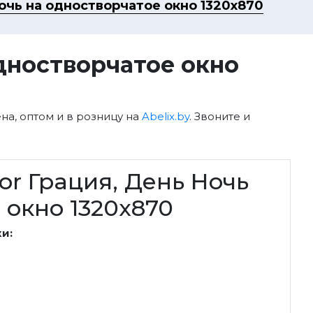
очь на одностворчатое окно 1320x870
дностворчатое окно
на, оптом и в розницу на
Abelix.by
. Звоните и
r Грация, День Ночь
 окно 1320x870
и: