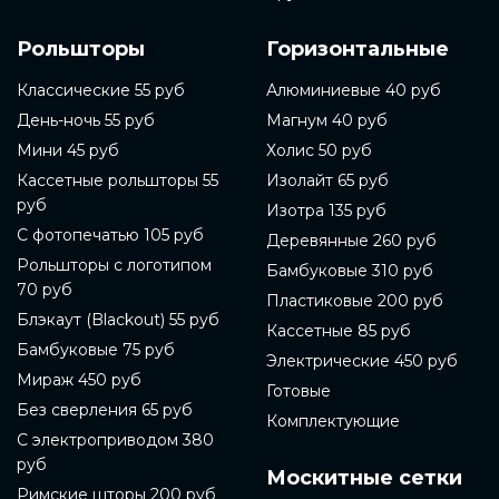
предлагаем готовые рольшторы различных цветов
и материалов, включая механизмы управления,
Рольшторы
Горизонтальные
которые позволяют легко настроить свет в вашей
комнате. Заказывайте готовые рольшторы на сайте
компании и наслаждайтесь своим новым
Классические 55 руб
Алюминиевые 40 руб
интерьером. Готовые рольшторы - это один из
День-ночь 55 руб
Магнум 40 руб
самых популярных видов оконных штор. Они
позволяют регулировать проникновение света в
Мини 45 руб
Холис 50 руб
комнату, а также защищают от солнечных лучей.
Кассетные рольшторы 55
Изолайт 65 руб
Готовые рольшторы можно купить в магазинах, в
руб
интернет-магазинах или заказать на сайте
Изотра 135 руб
компании-производителя. В данной статье мы
С фотопечатью 105 руб
Деревянные 260 руб
расскажем подробнее о том, как выбрать и купить
Рольшторы с логотипом
готовые рольшторы.
Бамбуковые 310 руб
70 руб
Пластиковые 200 руб
Перед покупкой готовых рольштор необходимо
Блэкаут (Blackout) 55 руб
определиться с материалом. Готовые рольшторы
Кассетные 85 руб
могут быть изготовлены из ткани, металла, пластика
Бамбуковые 75 руб
Электрические 450 руб
или дерева. В зависимости от выбранного
Мираж 450 руб
материала, шторы могут выполнять разные
Готовые
функции. Например, готовые рольшторы из ткани
Без сверления 65 руб
Комплектующие
могут создать уютную атмосферу, а металлические
С электроприводом 380
готовые рольшторы могут быть более прочными и
руб
защищать от солнечного света.
Москитные сетки
Римские шторы 200 руб