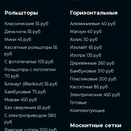
предлагаем готовые рольшторы различных цветов
и материалов, включая механизмы управления,
Рольшторы
Горизонтальные
которые позволяют легко настроить свет в вашей
комнате. Заказывайте готовые рольшторы на сайте
компании и наслаждайтесь своим новым
Классические 55 руб
Алюминиевые 40 руб
интерьером. Готовые рольшторы - это один из
День-ночь 55 руб
Магнум 40 руб
самых популярных видов оконных штор. Они
позволяют регулировать проникновение света в
Мини 45 руб
Холис 50 руб
комнату, а также защищают от солнечных лучей.
Кассетные рольшторы 55
Изолайт 65 руб
Готовые рольшторы можно купить в магазинах, в
руб
интернет-магазинах или заказать на сайте
Изотра 135 руб
компании-производителя. В данной статье мы
С фотопечатью 105 руб
Деревянные 260 руб
расскажем подробнее о том, как выбрать и купить
Рольшторы с логотипом
готовые рольшторы.
Бамбуковые 310 руб
70 руб
Пластиковые 200 руб
Перед покупкой готовых рольштор необходимо
Блэкаут (Blackout) 55 руб
определиться с материалом. Готовые рольшторы
Кассетные 85 руб
могут быть изготовлены из ткани, металла, пластика
Бамбуковые 75 руб
Электрические 450 руб
или дерева. В зависимости от выбранного
Мираж 450 руб
материала, шторы могут выполнять разные
Готовые
функции. Например, готовые рольшторы из ткани
Без сверления 65 руб
Комплектующие
могут создать уютную атмосферу, а металлические
С электроприводом 380
готовые рольшторы могут быть более прочными и
руб
защищать от солнечного света.
Москитные сетки
Римские шторы 200 руб