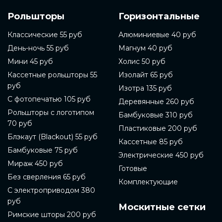
и материалов, включая механизмы управления,
Рольшторы
Горизонтальные
которые позволяют легко настроить свет в вашей
комнате. Заказывайте готовые рольшторы на сайте
компании и наслаждайтесь своим новым
Классические 55 руб
Алюминиевые 40 руб
интерьером. Готовые рольшторы - это один из
День-ночь 55 руб
Магнум 40 руб
самых популярных видов оконных штор. Они
позволяют регулировать проникновение света в
Мини 45 руб
Холис 50 руб
комнату, а также защищают от солнечных лучей.
Кассетные рольшторы 55
Изолайт 65 руб
Готовые рольшторы можно купить в магазинах, в
руб
интернет-магазинах или заказать на сайте
Изотра 135 руб
компании-производителя. В данной статье мы
С фотопечатью 105 руб
Деревянные 260 руб
расскажем подробнее о том, как выбрать и купить
Рольшторы с логотипом
готовые рольшторы.
Бамбуковые 310 руб
70 руб
Пластиковые 200 руб
Перед покупкой готовых рольштор необходимо
Блэкаут (Blackout) 55 руб
определиться с материалом. Готовые рольшторы
Кассетные 85 руб
могут быть изготовлены из ткани, металла, пластика
Бамбуковые 75 руб
Электрические 450 руб
или дерева. В зависимости от выбранного
Мираж 450 руб
материала, шторы могут выполнять разные
Готовые
функции. Например, готовые рольшторы из ткани
Без сверления 65 руб
Комплектующие
могут создать уютную атмосферу, а металлические
С электроприводом 380
готовые рольшторы могут быть более прочными и
руб
защищать от солнечного света.
Москитные сетки
Римские шторы 200 руб
Также стоит обратить внимание на систему