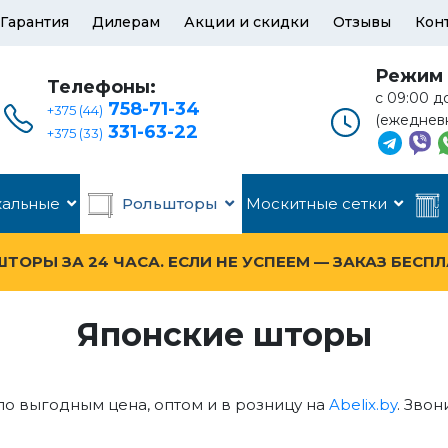
Гарантия
Дилерам
Акции и скидки
Отзывы
Кон
Режим 
Телефоны:
с 09:00 д
758-71-34
+375 (44)
(ежеднев
331-63-22
+375 (33)
кальные
Рольшторы
Москитные сетки
ОРЫ ЗА 24 ЧАСА. ЕСЛИ НЕ УСПЕЕМ — ЗАКАЗ БЕСП
Японские шторы
 по выгодным цена, оптом и в розницу на
Abelix.by
. Звон