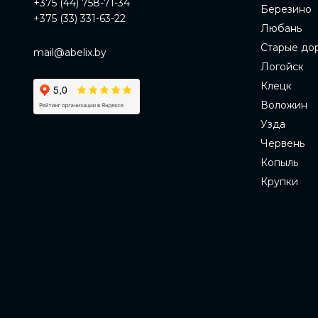
+375 (44) 758-71-34
Березино
+375 (33) 331-63-22
Любань
Старые до
mail@abelix.by
Логойск
Клецк
Воложин
Узда
Червень
Копыль
Крупки