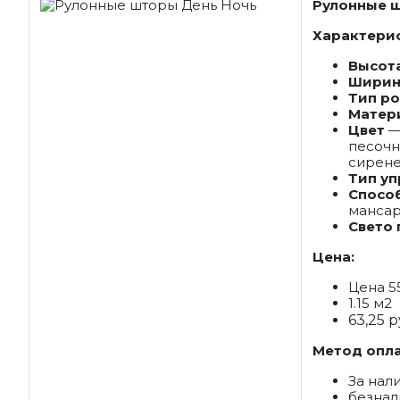
Рулонные ш
Характерис
Высот
Ширин
Тип р
Матер
Цвет
песочн
сирене
Тип у
Спосо
мансар
Свето
Цена:
Цена 5
1.15 м2
63,25 р
Метод опла
За нал
безна