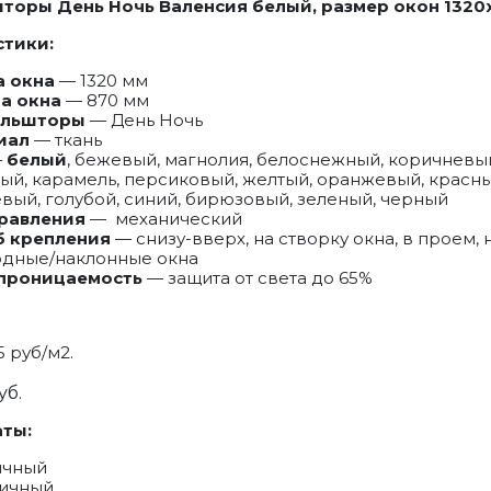
торы День Ночь Валенсия белый, размер окон 1320
тики:
а окна
— 1320 мм
а окна
— 870
мм
ольшторы
— День Ночь
иал
— ткань
—
белый
, бежевый, магнолия, белоснежный, коричневы
ый, карамель, персиковый, желтый, оранжевый, красны
вый, голубой, синий, бирюзовый, зеленый, черный
правления
— механический
б крепления
— снизу-вверх, на створку окна, в проем, н
дные/наклонные окна
 проницаемость
— защита от света до 65%
5 руб/м2.
уб.
ты:
ичный
личный