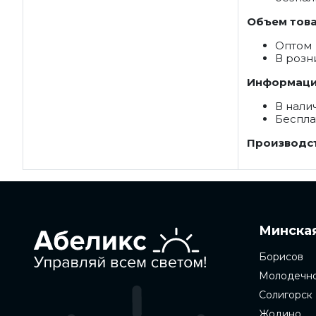
Объем това
Оптом
В розн
Информация
В нали
Беспла
Производст
Минская
Борисов
Молодечн
Солигорск
Жодино