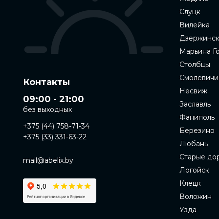
Слуцк
Вилейка
Дзержинс
Марьина Г
Столбцы
Смолевичи
Контакты
Несвиж
09:00 - 21:00
Заславль
без выходных
Фаниполь
+375 (44) 758-71-34
Березино
+375 (33) 331-63-22
Любань
Старые до
mail@abelix.by
Логойск
Клецк
Воложин
Узда