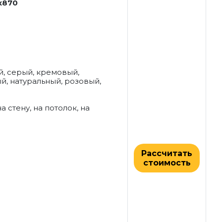
x870
й, серый, кремовый,
й, натуральный, розовый,
а стену, на потолок, на
Рассчитать
стоимость