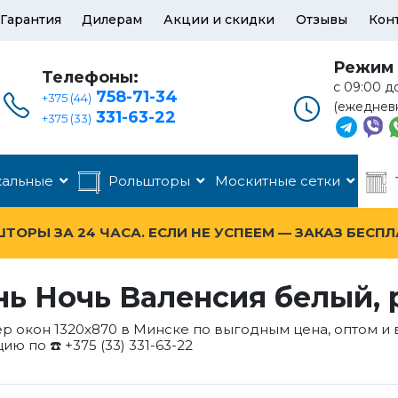
Гарантия
Дилерам
Акции и скидки
Отзывы
Кон
Режим 
Телефоны:
с 09:00 д
758-71-34
+375 (44)
(ежеднев
331-63-22
+375 (33)
кальные
Рольшторы
Москитные сетки
ОРЫ ЗА 24 ЧАСА. ЕСЛИ НЕ УСПЕЕМ — ЗАКАЗ БЕСП
ь Ночь Валенсия белый, р
р окон 1320x870 в Минске по выгодным цена, оптом и 
ю по ☎️ +375 (33) 331-63-22