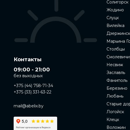
Солигорск
Жодино
Слуцк
Вилейка
Дзержинс
Марьина Г
Столбцы
Смолевичи
Контакты
Несвиж
09:00 - 21:00
Заславль
без выходных
Фаниполь
+375 (44) 758-71-34
Березино
+375 (33) 331-63-22
Любань
Старые до
mail@abelix.by
Логойск
Клецк
Воложин