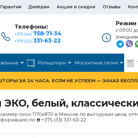
Гарантия
Дилерам
Акции и скидки
Отзывы
Кон
Режим 
Телефоны:
с 09:00 д
758-71-34
+375 (44)
(ежеднев
331-63-22
+375 (33)
кальные
Рольшторы
Москитные сетки
ОРЫ ЗА 24 ЧАСА. ЕСЛИ НЕ УСПЕЕМ — ЗАКАЗ БЕСП
ЭКО, белый, классические
размер окон 1170x870 в Минске по выгодным цена, опт
нформацию по ☎️ +375 (33) 331-63-22