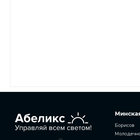
Минская
Борисов
Молодечн