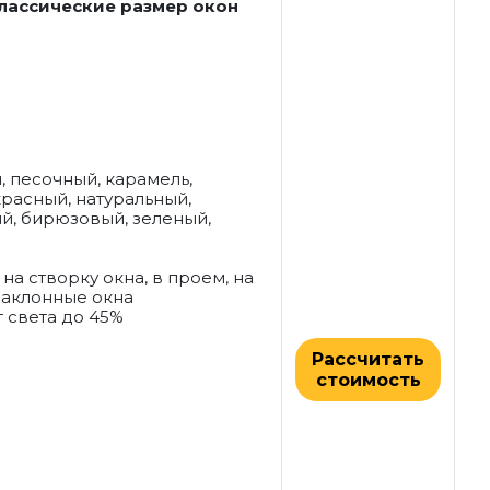
лассические размер окон
 песочный, карамель,
расный, натуральный,
ий, бирюзовый, зеленый,
на створку окна, в проем, на
/наклонные окна
 света до 45%
Рассчитать
стоимость