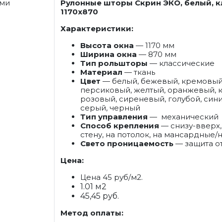
Рулонные шторы Скрин ЭКО, белый, к
1170x870
Характеристики:
Высота окна
— 1170 мм
Ширина окна
— 870
мм
Тип рольшторы
— классические
Материал
— ткань
Цвет
— белый, бежевый, кремовый,
персиковый, желтый, оранжевый, к
розовый, сиреневый, голубой, син
серый, черный
Тип управления
— механический
Способ крепления
— снизу-вверх, 
стену, на потолок, на мансардные
Свето проницаемость
— защита от
Цена:
Цена 45 руб/м2.
1.01 м2
45,45 руб.
Метод оплаты: