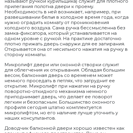
называют ручкой курильщика) служит для плотного
прилегания полотна двери к проему.
Необходимость в ней возникает, например, при
развешивании белья в холодное время года, когда
нужно оградить комнату от проникновения
холодного воздуха. Сама ручка бессмысленна без
замка-фиксатора, который устанавливается на
одном уровне с ручкой. На практике достаточно
плотно прижать дверь снаружи для ее запирания.
Открывается она от несильного нажатия на ручку в
сторону комнаты.
Микролифт двери или оконной створки служит
для облегчения их открывания. Обладая большим
весом, балконная дверь со временем может
немного проседать в петлях, что затруднит ее
открытие. Микролифт при нажатии на ручку
поворотно-откидного механизма немного
приподнимает дверь, что делает ее поворот
легким и безопасным. Большинство оконного
профиля сегодня штатно комплектуется
микролифтом, но его наличие лучше уточнить у
наших консультантов.
Доводчик балконной двери хорошо известен как