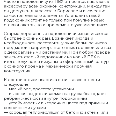
Часто к подоконнику из ПВХ относятся, лишь как к
аксессуару всей оконной конструкции. Между тем
он доступен для заказа в Борисове и в качестве
самостоятельного элемента. Установить такой
подоконник стоит не только при покупке новых
стеклопакетов, но и при ремонте уже имеющихся.
Старые деревянные подоконники изнашиваются
быстрее оконных рам. Возникает иногда и
необходимость расставить у окна большое число
предметов, например, цветочных горшков или ваз
с декоративными растениями. При любом поводе
заменить старый подоконник на новый ПВХ в
итоге получается визуально оформленный контур
оконного проема и механически прочная
конструкция.
К достоинствам пластика стоит также отнести
следующие:
— малый вес, простота установки;
— высокая выдерживаемая нагрузка благодаря
ребрам жесткости внутри подоконника;
— устойчивость к выгоранию цвета под прямыми
солнечными лучами;
— хорошая теплоизоляция от бетонной стены или