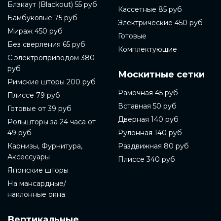
Блэкаут (Blackout) 55 руб
определиться с материалом. Готовые рольшторы
Кассетные 85 руб
могут быть изготовлены из ткани, металла, пластика
Бамбуковые 75 руб
Электрические 450 руб
или дерева. В зависимости от выбранного
Мираж 450 руб
материала, шторы могут выполнять разные
Готовые
функции. Например, готовые рольшторы из ткани
Без сверления 65 руб
Комплектующие
могут создать уютную атмосферу, а металлические
С электроприводом 380
готовые рольшторы могут быть более прочными и
руб
защищать от солнечного света.
Москитные сетки
Римские шторы 200 руб
Также стоит обратить внимание на систему
Рамочная 45 руб
Плиссе 79 руб
управления рольштором. Они могут быть
управляемыми механически, электрически или
Вставная 50 руб
Готовые от 39 руб
дистанционно с помощью специальной системы.
Дверная 140 руб
Рольшторы за 24 часа от
Кроме того, готовые рольшторы могут быть
однотонными или иметь различный декоративный
49 руб
Рулонная 140 руб
рисунок, такой как жаккард, вишневый, малиновый
Карнизы, Фурнитура,
Раздвижная 80 руб
или бордовый цвет.
Аксессуары
Плиссе 340 руб
Если вы выбираете готовые рольшторы для дома,
Японские шторы
то стоит обратить внимание на их ширину и высоту.
Готовые рольшторы должны быть подходящими
На мансардные/
для размеров окна, чтобы их установка была
наклонные окна
наиболее эффективной. Кроме того, нужно
учитывать цветовую гамму комнаты, чтобы шторы
Вертикальные
гармонично вписывались в интерьер. При выборе