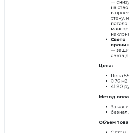
— снизу-
на створк
в проем,
стену, на
потолок, 
мансард
наклонны
Свето
проница
— защита
света до
Цена:
Цена 55 р
0.76 м2
41,80 руб
Метод оплат
За налич
безнали
Объем товар
Оптом