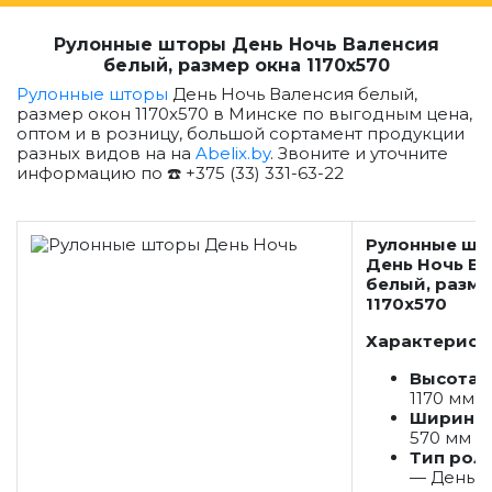
Рулонные шторы День Ночь Валенсия
белый, размер окна 1170x570
Рулонные шторы
День Ночь Валенсия белый,
размер окон 1170x570 в Минске по выгодным цена,
оптом и в розницу, большой сортамент продукции
разных видов на на
Abelix.by
. Звоните и уточните
информацию по ☎️ +375 (33) 331-63-22
Рулонные шт
День Ночь В
белый, разме
1170x570
Характерист
Высота 
1170 мм
Ширина 
570
мм
Тип рол
— День Н