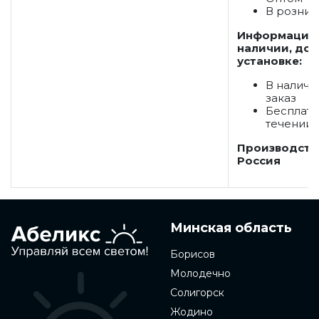
В розниц
Информация
наличии, дос
установке:
В наличи
заказ
Бесплатн
течении 
Производств
Россия
Минская область
Борисов
Молодечно
Солигорск
Жодино