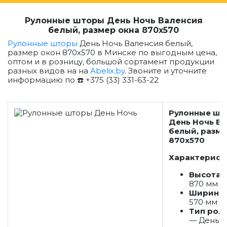
Рулонные шторы День Ночь Валенсия
белый, размер окна 870x570
Рулонные шторы
День Ночь Валенсия белый,
размер окон 870x570 в Минске по выгодным цена,
оптом и в розницу, большой сортамент продукции
разных видов на на
Abelix.by
. Звоните и уточните
информацию по ☎️ +375 (33) 331-63-22
Рулонные шт
День Ночь В
белый, разме
870x570
Характерист
Высота 
870 мм
Ширина 
570
мм
Тип рол
— День Н