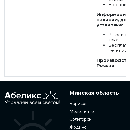
В розниц
Информация
наличии, дос
установке:
В наличи
заказ
Бесплатн
течении 
Производств
Россия
Минская область
Борисов
Молодечно
Солигорск
Жодино