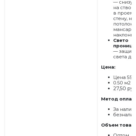
— снизу-
на створк
в проем,
стену, на
потолок, 
мансард
наклонны
Свето
проница
— защита
света до
Цена:
Цена 55 р
0.50 м2
27,50 руб
Метод оплат
За налич
безнали
Объем товар
Оптом